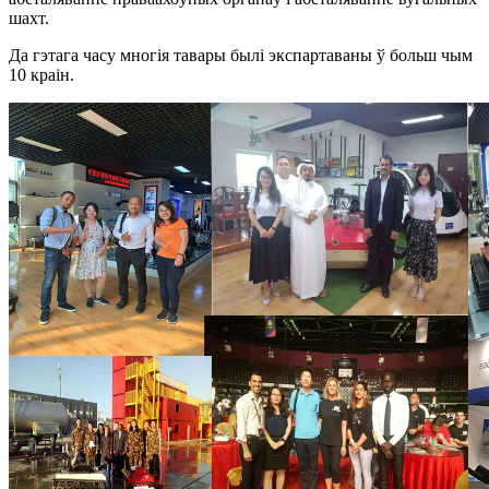
шахт.
Да гэтага часу многія тавары былі экспартаваны ў больш чым
10 краін.