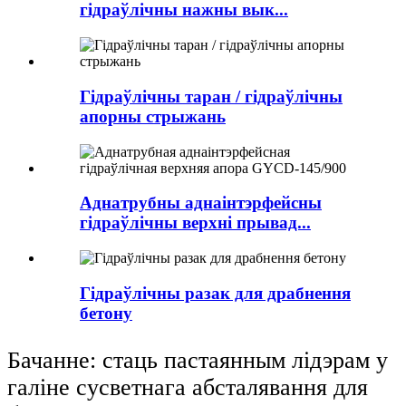
гідраўлічны нажны вык...
Гідраўлічны таран / гідраўлічны
апорны стрыжань
Аднатрубны аднаінтэрфейсны
гідраўлічны верхні прывад...
Гідраўлічны разак для драбнення
бетону
Бачанне: стаць пастаянным лідэрам у
галіне сусветнага абсталявання для