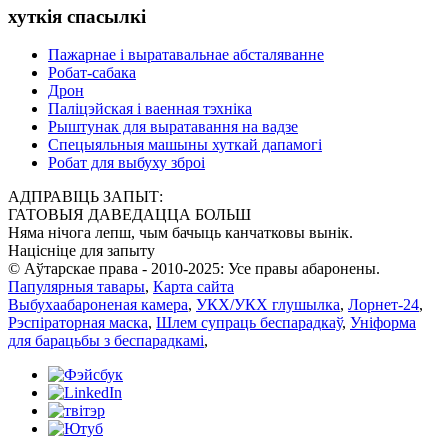
хуткія спасылкі
Пажарнае і выратавальнае абсталяванне
Робат-сабака
Дрон
Паліцэйская і ваенная тэхніка
Рыштунак для выратавання на вадзе
Спецыяльныя машыны хуткай дапамогі
Робат для выбуху зброі
АДПРАВІЦЬ ЗАПЫТ:
ГАТОВЫЯ ДАВЕДАЦЦА БОЛЬШ
Няма нічога лепш, чым бачыць канчатковы вынік.
Націсніце для запыту
© Аўтарскае права - 2010-2025: Усе правы абаронены.
Папулярныя тавары
,
Карта сайта
Выбухаабароненая камера
,
УКХ/УКХ глушылка
,
Лорнет-24
,
Рэспіраторная маска
,
Шлем супраць беспарадкаў
,
Уніформа
для барацьбы з беспарадкамі
,