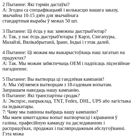
2 Пытанне: Які тэрмін дастаўкі?
A: Згодна са спецыфікацыяй і колькасцю вашага заказу,
звычайна 10-15 дзён для звычайнага
стандартныя вырабы ў межах 50 шт.
3 Пытанне: Ці ёсць у вас замежны дыстрыб'ютар?
A: Так, у нас ёсць дыстрыб'ютары ў Карэі, Сінгапуры,
Малайзіі, Вялікабрытаніі, Іране, Індыі і гэтак далей.
4 Пытанне: Ці можам мы выкарыстоўваць наш лагатып на
прадуктах?
A: Так. Мы можам забяспечыць OEM і падпісаць ліцэнзійнае
пагадненне.
5 Пытанне: Вы вытворца ці гандлёвая кампанія?
A: Мы з'яўляемся вытворцам з 18-гадовым вопытам.
Запрашаем наведаць нашу кампанію.
6 Пытанне: Які транспартны сродак?
A: Экспрэс, напрыклад, TNT, Fedex, DHL, UPS або лагістыка
па індыкатары.
7: Чаму мы павінны выбраць вашу кампанію?
Мы маем шматгадовы вопыт вытворчасці і кіравання ў
галіны, прафесійную каманду па даследаваннях і
распрацоўках, продажах і пасляпродажным абслугоўванні.
Гэта можа