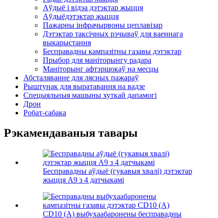
Аўдыё і відэа дэтэктар жыцця
Аўдыёдэтэктар жыцця
Пажарны інфрачырвоны цеплавізар
Дэтэктар таксічных рэчываў для ваеннага
выкарыстання
Бесправадны кампазітны газавы дэтэктар
Прыбор для маніторынгу радара
Маніторынг афтэршокаў на месцы
Абсталяванне для лясных пажараў
Рыштунак для выратавання на вадзе
Спецыяльныя машыны хуткай дапамогі
Дрон
Робат-сабака
Рэкамендаваныя тавары
Бесправадны аўдыё (гукавыя хвалі) дэтэктар
жыцця A9 з 4 датчыкамі
CD10 (A) выбухаабаронены бесправадны