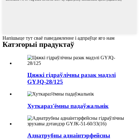
Напішыце тут сваё паведамленне і адпраўце яго нам
Катэгорыі прадуктаў
Цяжкі гідраўлічны разак мадэлі
GYJQ-28/125
Хуткараз'ёмны падаўжальнік
Аднатрубны аднаінтэрфейсны