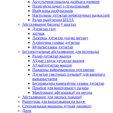
Акустычная прылада далёкага дзеяння
Паліцэйскі шчыт з сігналізацыяй
Выбуховы разбуральнік
Настольны дэтэктар небяспечных вадкасцей
Радар выяўлення БПЛА
Абсталяванне бяспекі ў шахтах
Дэтэктар газу
датчык
Лазерны дэтэктар уцечкі метану
Адзіночны газавы дэтэктар
Мультыгазавы дэтэктар
Інтэлектуальнае абсталяванне для інспекцыі
Радар-дэтэктар жыцця
Аўдыё і відэа дэтэктар жыцця
Аўдыёдэтэктар жыцця
Пажарны інфрачырвоны цеплавізар
Дэтэктар таксічных рэчываў для ваеннага
выкарыстання
Бесправадны кампазітны газавы дэтэктар
Прыбор для маніторынгу радара
Маніторынг афтэршокаў на месцы
Абсталяванне для лясных пажараў
Рыштунак для выратавання на вадзе
Спецыяльныя машыны хуткай дапамогі
Дрон