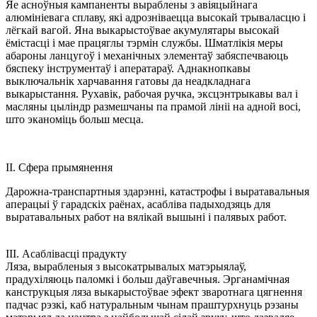
Яе асноўныя кампаненты выраблены з авіяцыйнага
алюмініевага сплаву, які адрозніваецца высокай трываласцю і
лёгкай вагой. Яна выкарыстоўвае акумулятары высокай
ёмістасці і мае працяглы тэрмін службы. Шматлікія меры
абароны ланцугоў і механічных элементаў забяспечваюць
бяспеку інструментаў і аператараў. Аднакнопкавы
выключальнік харчавання гатовы да неадкладнага
выкарыстання. Рухавік, рабочая ручка, эксцэнтрыкавы вал і
масляны цыліндр размешчаны па прамой лініі на адной восі,
што эканоміць больш месца.
II. Сфера прымянення
Дарожна-транспартныя здарэнні, катастрофы і выратавальныя
аперацыі ў гарадскіх раёнах, асабліва падыходзяць для
выратавальных работ на вялікай вышыні і палявых работ.
III. Асаблівасці прадукту
Ляза, вырабленыя з высокатрывалых матэрыялаў,
прадухіляюць паломкі і больш даўгавечныя. Эрганамічная
канструкцыя ляза выкарыстоўвае эфект зваротнага цягнення
падчас рэзкі, каб натуральным чынам праштурхнуць рэзаны