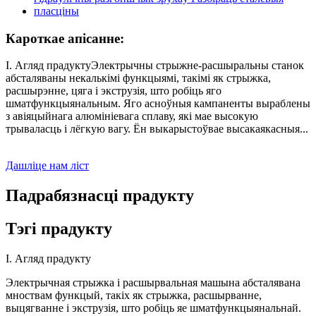
Кароткае апісанне:
I. Агляд прадуктуЭлектрычны стрыжне-расшыральны станок
абсталяваны некалькімі функцыямі, такімі як стрыжка,
расшырэнне, цяга і экструзія, што робіць яго
шматфункцыянальным. Яго асноўныя кампаненты выраблены
з авіяцыйнага алюмініевага сплаву, які мае высокую
трываласць і лёгкую вагу. Ён выкарыстоўвае высакаякасныя...
Дашліце нам ліст
Падрабязнасці прадукту
Тэгі прадукту
I. Агляд прадукту
Электрычная стрыжка і расшырвальная машына абсталявана
мноствам функцый, такіх як стрыжка, расшырванне,
выцягванне і экструзія, што робіць яе шматфункцыянальнай.