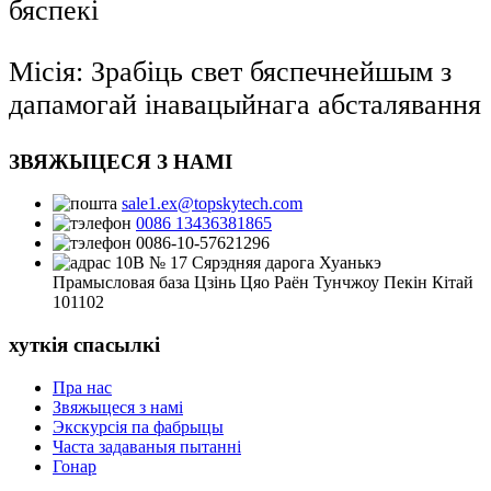
бяспекі
Місія: Зрабіць свет бяспечнейшым з
дапамогай інавацыйнага абсталявання
ЗВЯЖЫЦЕСЯ З НАМІ
sale1.ex@topskytech.com
0086 13436381865
0086-10-57621296
10B № 17 Сярэдняя дарога Хуанькэ
Прамысловая база Цзінь Цяо Раён Тунчжоу Пекін Кітай
101102
хуткія спасылкі
Пра нас
Звяжыцеся з намі
Экскурсія па фабрыцы
Часта задаваныя пытанні
Гонар