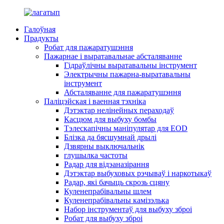
Галоўная
Прадукты
Робат для пажаратушэння
Пажарнае і выратавальнае абсталяванне
Гідраўлічны выратавальны інструмент
Электрычны пажарна-выратавальны
інструмент
Абсталяванне для пажаратушэння
Паліцэйская і ваенная тэхніка
Дэтэктар нелінейных пераходаў
Касцюм для выбуху бомбы
Тэлескапічны маніпулятар для EOD
Блізка да бясшумнай дрылі
Дзвярны выключальнік
глушылка частоты
Радар для відэаназірання
Дэтэктар выбуховых рэчываў і наркотыкаў
Радар, які бачыць скрозь сцяну
Куленепрабівальны шлем
Куленепрабівальны камізэлька
Набор інструментаў для выбуху зброі
Робат для выбуху зброі