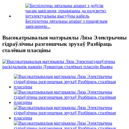
Беспілотны лятальны апарат з працяглым
завісаннем...
Высокатрывалыя матэрыялы Ляза Электрычны
гідраўлічны разгоншчык зрухаў Разбіраць
сталёвыя пласціны