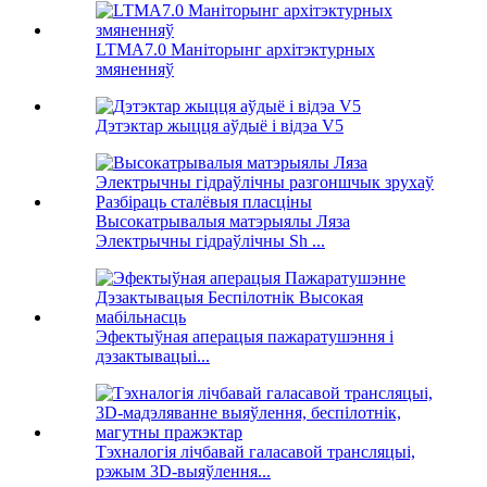
LTMA7.0 Маніторынг архітэктурных
змяненняў
Дэтэктар жыцця аўдыё і відэа V5
Высокатрывалыя матэрыялы Ляза
Электрычны гідраўлічны Sh ...
Эфектыўная аперацыя пажаратушэння і
дэзактывацыі...
Тэхналогія лічбавай галасавой трансляцыі,
рэжым 3D-выяўлення...