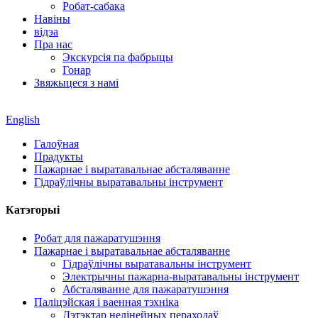
Робат-сабака
Навіны
відэа
Пра нас
Экскурсія па фабрыцы
Гонар
Звяжыцеся з намі
English
Галоўная
Прадукты
Пажарнае і выратавальнае абсталяванне
Гідраўлічны выратавальны інструмент
Катэгорыі
Робат для пажаратушэння
Пажарнае і выратавальнае абсталяванне
Гідраўлічны выратавальны інструмент
Электрычны пажарна-выратавальны інструмент
Абсталяванне для пажаратушэння
Паліцэйская і ваенная тэхніка
Дэтэктар нелінейных пераходаў