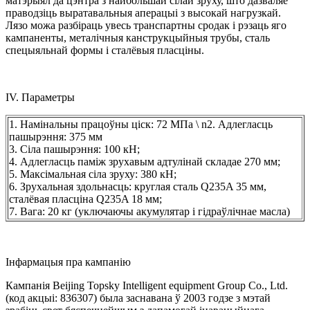
матэрыял да цэнтра з найбольшай сілай зруху, што дазваляе
праводзіць выратавальныя аперацыі з высокай нагрузкай.
Лязо можа разбіраць увесь транспартны сродак і рэзаць яго
кампаненты, металічныя канструкцыйныя трубы, сталь
спецыяльнай формы і сталёвыя пласціны.
IV. Параметры
1. Намінальны працоўны ціск: 72 МПа \ n2. Адлегласць
пашырэння: 375 мм
3. Сіла пашырэння: 100 кН;
4. Адлегласць паміж зрухавым адтулінай складае 270 мм;
5. Максімальная сіла зруху: 380 кН;
6. Зрухальная здольнасць: круглая сталь Q235A 35 мм,
сталёвая пласціна Q235A 18 мм;
7. Вага: 20 кг (уключаючы акумулятар і гідраўлічнае масла)
Інфармацыя пра кампанію
Кампанія Beijing Topsky Intelligent equipment Group Co., Ltd.
(код акцыі: 836307) была заснавана ў 2003 годзе з мэтай