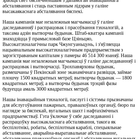
зрабіць свет бяспечнейшым з дапамогай інавацыйнага
абсталявання і стаць пастаянным лідэрам у галіне
высакаякаснага абсталявання бяспекі.
Наша кампанія мае незалежныя магчымасці ў галіне
даследаванняў і распрацовак і прасоўвання тэхналогій, а
таксама адзін вытворчы будынак. Штаб-кватэра кампаніі
знаходзіцца ў прамысловай базе Цзіньцяо,
Высокатэхналагічны парк Чжунгуаньцунь, і з'яўляецца
нацыянальным высокатэхналагічным прадпрыемствам з
зарэгістраваным капіталам у памеры 46 514 300 юаняў. Наша
кампанія мае незалежныя магчымасці ў галіне даследаванняў і
распрацовак і вытворчасці. Трохпавярховы будынак,
размешчаны ў Пекінскай зоне эканамічнага развіцця, займае
плошчу 1500 квадратных метраў, вытворчы будынак — 1800
квадратных метраў, а вытворчы будынак трэцяй фазы
будуецца амаль 3000 квадратных метраў.
Нашы інавацыйныя тэхналогіі, паслугі і сістэмы прызначаны
для абслугоўвання пажарных, праваахоўных органаў, бюро па
наглядзе за бяспекай, вугальных шахт і нафтахімічных
прадпрыемстваў. Гэта ўключае ў сябе даследаванні і
распрацоўку высокакласнага абсталявання, такога як
беспілотнікі, робаты, беспілотныя караблі, спецыяльнае
абсталяванне, аварыйна-выратавальнае абсталяванне,
абсталяванне праваахоўных органаў і абсталяванне вугальных