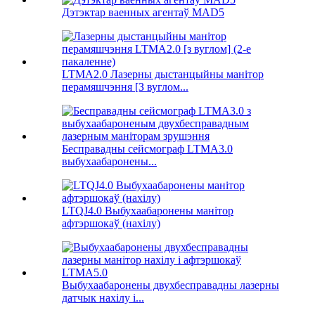
Дэтэктар ваенных агентаў MAD5
LTMA2.0 Лазерны дыстанцыйны манітор
перамяшчэння [З вуглом...
Бесправадны сейсмограф LTMA3.0
выбухаабаронены...
LTQJ4.0 Выбухаабаронены манітор
афтэршокаў (нахілу)
Выбухаабаронены двухбесправадны лазерны
датчык нахілу і...