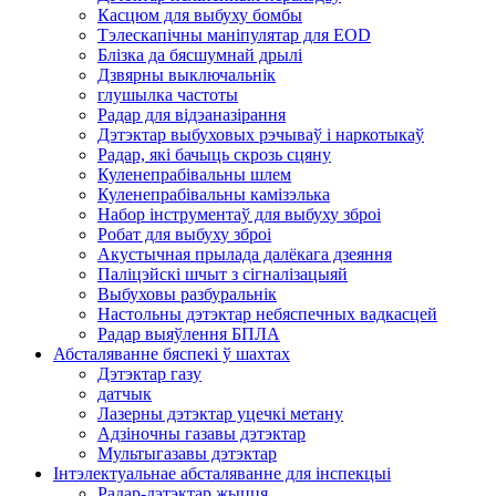
Касцюм для выбуху бомбы
Тэлескапічны маніпулятар для EOD
Блізка да бясшумнай дрылі
Дзвярны выключальнік
глушылка частоты
Радар для відэаназірання
Дэтэктар выбуховых рэчываў і наркотыкаў
Радар, які бачыць скрозь сцяну
Куленепрабівальны шлем
Куленепрабівальны камізэлька
Набор інструментаў для выбуху зброі
Робат для выбуху зброі
Акустычная прылада далёкага дзеяння
Паліцэйскі шчыт з сігналізацыяй
Выбуховы разбуральнік
Настольны дэтэктар небяспечных вадкасцей
Радар выяўлення БПЛА
Абсталяванне бяспекі ў шахтах
Дэтэктар газу
датчык
Лазерны дэтэктар уцечкі метану
Адзіночны газавы дэтэктар
Мультыгазавы дэтэктар
Інтэлектуальнае абсталяванне для інспекцыі
Радар-дэтэктар жыцця