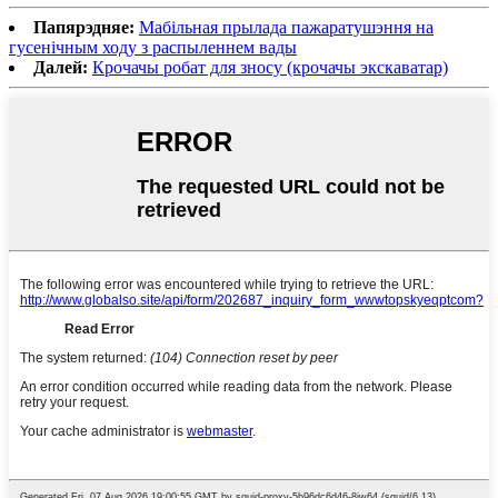
Папярэдняе:
Мабільная прылада пажаратушэння на
гусенічным ходу з распыленнем вады
Далей:
Крочачы робат для зносу (крочачы экскаватар)