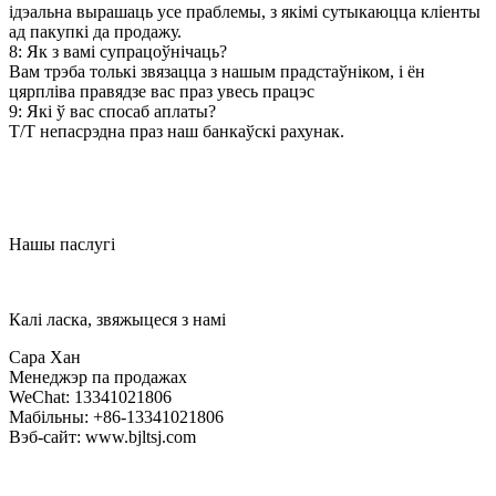
ідэальна вырашаць усе праблемы, з якімі сутыкаюцца кліенты
ад пакупкі да продажу.
8: Як з вамі супрацоўнічаць?
Вам трэба толькі звязацца з нашым прадстаўніком, і ён
цярпліва правядзе вас праз увесь працэс
9: Які ў вас спосаб аплаты?
T/T непасрэдна праз наш банкаўскі рахунак.
Нашы паслугі
Калі ласка, звяжыцеся з намі
Сара Хан
Менеджэр па продажах
WeChat: 13341021806
Мабільны: +86-13341021806
Вэб-сайт: www.bjltsj.com