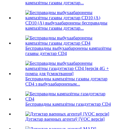
кампазітны газавы дэтэктар...
CD10 (A) выбухаабаронены бесправадны
кампазітны газавы дэтэктар...
Бесправадны выбухаабаронены кампазітны
газавы дэтэктар CD4
Бесправадны кампазітны газавы дэтэктар
CD4 з выбухаабароненым...
Бесправадны кампазітны газадэтэктар CD4
Дэтэктар ваенных агентаў [VOC версія]