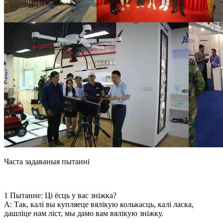
Часта задаваныя пытанні
1 Пытанне: Ці ёсць у вас зніжка?
A: Так, калі вы купляеце вялікую колькасць, калі ласка,
дашліце нам ліст, мы дамо вам вялікую зніжку.