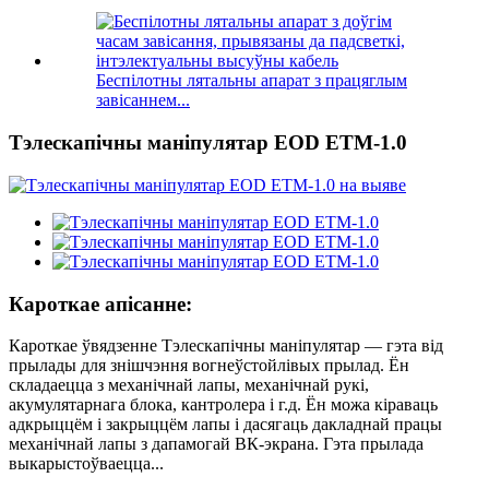
Беспілотны лятальны апарат з працяглым
завісаннем...
Тэлескапічны маніпулятар EOD ETM-1.0
Кароткае апісанне:
Кароткае ўвядзенне Тэлескапічны маніпулятар — гэта від
прылады для знішчэння вогнеўстойлівых прылад. Ён
складаецца з механічнай лапы, механічнай рукі,
акумулятарнага блока, кантролера і г.д. Ён можа кіраваць
адкрыццём і закрыццём лапы і дасягаць дакладнай працы
механічнай лапы з дапамогай ВК-экрана. Гэта прылада
выкарыстоўваецца...