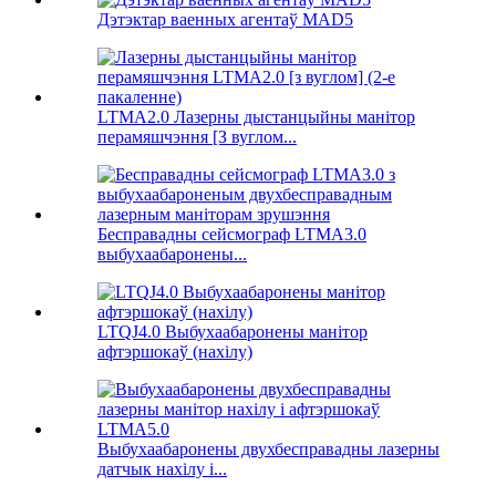
Дэтэктар ваенных агентаў MAD5
LTMA2.0 Лазерны дыстанцыйны манітор
перамяшчэння [З вуглом...
Бесправадны сейсмограф LTMA3.0
выбухаабаронены...
LTQJ4.0 Выбухаабаронены манітор
афтэршокаў (нахілу)
Выбухаабаронены двухбесправадны лазерны
датчык нахілу і...