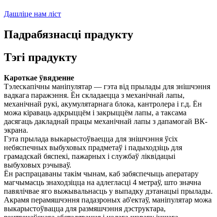
Дашліце нам ліст
Падрабязнасці прадукту
Тэгі прадукту
Кароткае ўвядзенне
Тэлескапічны маніпулятар — гэта від прылады для знішчэння
вадкага паражэння. Ён складаецца з механічнай лапы,
механічнай рукі, акумулятарнага блока, кантролера і г.д. Ён
можа кіраваць адкрыццём і закрыццём лапы, а таксама
дасягаць дакладнай працы механічнай лапы з дапамогай ВК-
экрана.
Гэта прылада выкарыстоўваецца для знішчэння ўсіх
небяспечных выбуховых прадметаў і падыходзіць для
грамадскай бяспекі, пажарных і службаў ліквідацыі
выбуховых рэчываў.
Ён распрацаваны такім чынам, каб забяспечыць аператару
магчымасць знаходзіцца на адлегласці 4 метраў, што значна
павялічвае яго выжывальнасць у выпадку дэтанацыі прылады.
Акрамя перамяшчэння падазроных аб'ектаў, маніпулятар можа
выкарыстоўвацца для размяшчэння дэструктара,