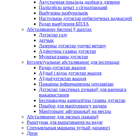
Акустычная прылада далёкага дзеяння
Паліцэйскі шчыт з сігналізацыяй
Выбуховы разбуральнік
Настольны дэтэктар небяспечных вадкасцей
Радар выяўлення БПЛА
Абсталяванне бяспекі ў шахтах
Дэтэктар газу
датчык
Лазерны дэтэктар уцечкі метану
Адзіночны газавы дэтэктар
Мультыгазавы дэтэктар
Інтэлектуальнае абсталяванне для інспекцыі
Радар-дэтэктар жыцця
Аўдыё і відэа дэтэктар жыцця
Аўдыёдэтэктар жыцця
Пажарны інфрачырвоны цеплавізар
Дэтэктар таксічных рэчываў для ваеннага
выкарыстання
Бесправадны кампазітны газавы дэтэктар
Прыбор для маніторынгу радара
Маніторынг афтэршокаў на месцы
Абсталяванне для лясных пажараў
Рыштунак для выратавання на вадзе
Спецыяльныя машыны хуткай дапамогі
Дрон