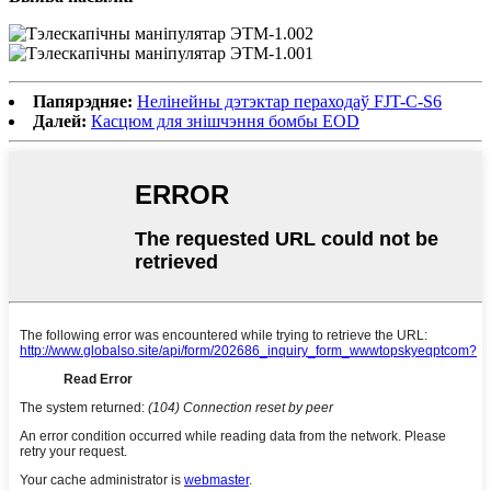
Папярэдняе:
Нелінейны дэтэктар пераходаў FJT-C-S6
Далей:
Касцюм для знішчэння бомбы EOD