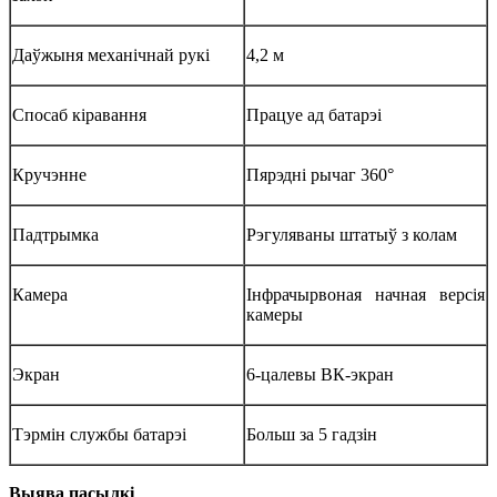
Даўжыня механічнай рукі
4,2 м
Спосаб кіравання
Працуе ад батарэі
Кручэнне
Пярэдні рычаг 360°
Падтрымка
Рэгуляваны штатыў з колам
Камера
Інфрачырвоная начная версія
камеры
Экран
6-цалевы ВК-экран
Тэрмін службы батарэі
Больш за 5 гадзін
Выява пасылкі