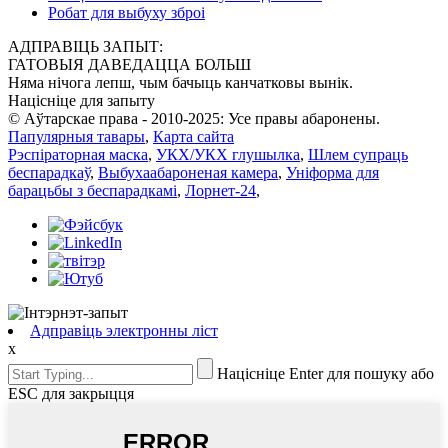
Робат для выбуху зброі
АДПРАВІЦЬ ЗАПЫТ:
ГАТОВЫЯ ДАВЕДАЦЦА БОЛЬШ
Няма нічога лепш, чым бачыць канчатковы вынік.
Націсніце для запыту
© Аўтарскае права - 2010-2025: Усе правы абаронены.
Папулярныя тавары
,
Карта сайта
Рэспіраторная маска
,
УКХ/УКХ глушылка
,
Шлем супраць
беспарадкаў
,
Выбухаабароненая камера
,
Уніформа для
барацьбы з беспарадкамі
,
Лорнет-24
,
Адправіць электронны ліст
x
Націсніце Enter для пошуку або
ESC для закрыцця