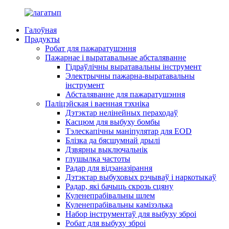
Галоўная
Прадукты
Робат для пажаратушэння
Пажарнае і выратавальнае абсталяванне
Гідраўлічны выратавальны інструмент
Электрычны пажарна-выратавальны
інструмент
Абсталяванне для пажаратушэння
Паліцэйская і ваенная тэхніка
Дэтэктар нелінейных пераходаў
Касцюм для выбуху бомбы
Тэлескапічны маніпулятар для EOD
Блізка да бясшумнай дрылі
Дзвярны выключальнік
глушылка частоты
Радар для відэаназірання
Дэтэктар выбуховых рэчываў і наркотыкаў
Радар, які бачыць скрозь сцяну
Куленепрабівальны шлем
Куленепрабівальны камізэлька
Набор інструментаў для выбуху зброі
Робат для выбуху зброі