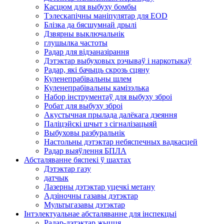
Касцюм для выбуху бомбы
Тэлескапічны маніпулятар для EOD
Блізка да бясшумнай дрылі
Дзвярны выключальнік
глушылка частоты
Радар для відэаназірання
Дэтэктар выбуховых рэчываў і наркотыкаў
Радар, які бачыць скрозь сцяну
Куленепрабівальны шлем
Куленепрабівальны камізэлька
Набор інструментаў для выбуху зброі
Робат для выбуху зброі
Акустычная прылада далёкага дзеяння
Паліцэйскі шчыт з сігналізацыяй
Выбуховы разбуральнік
Настольны дэтэктар небяспечных вадкасцей
Радар выяўлення БПЛА
Абсталяванне бяспекі ў шахтах
Дэтэктар газу
датчык
Лазерны дэтэктар уцечкі метану
Адзіночны газавы дэтэктар
Мультыгазавы дэтэктар
Інтэлектуальнае абсталяванне для інспекцыі
Радар-дэтэктар жыцця