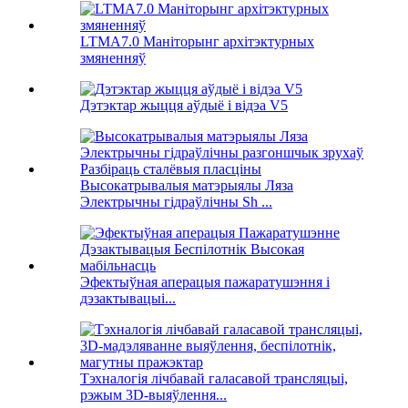
LTMA7.0 Маніторынг архітэктурных
змяненняў
Дэтэктар жыцця аўдыё і відэа V5
Высокатрывалыя матэрыялы Ляза
Электрычны гідраўлічны Sh ...
Эфектыўная аперацыя пажаратушэння і
дэзактывацыі...
Тэхналогія лічбавай галасавой трансляцыі,
рэжым 3D-выяўлення...