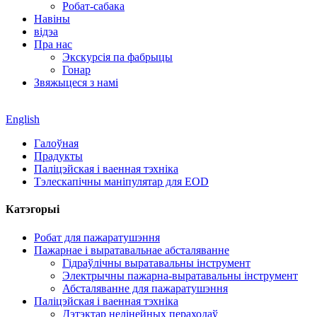
Робат-сабака
Навіны
відэа
Пра нас
Экскурсія па фабрыцы
Гонар
Звяжыцеся з намі
English
Галоўная
Прадукты
Паліцэйская і ваенная тэхніка
Тэлескапічны маніпулятар для EOD
Катэгорыі
Робат для пажаратушэння
Пажарнае і выратавальнае абсталяванне
Гідраўлічны выратавальны інструмент
Электрычны пажарна-выратавальны інструмент
Абсталяванне для пажаратушэння
Паліцэйская і ваенная тэхніка
Дэтэктар нелінейных пераходаў