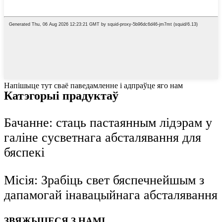
Напішыце тут сваё паведамленне і адпраўце яго нам
Катэгорыі прадуктаў
Бачанне: стаць пастаянным лідэрам у
галіне сусветнага абсталявання для
бяспекі
Місія: Зрабіць свет бяспечнейшым з
дапамогай інавацыйнага абсталявання
ЗВЯЖЫЦЕСЯ З НАМІ