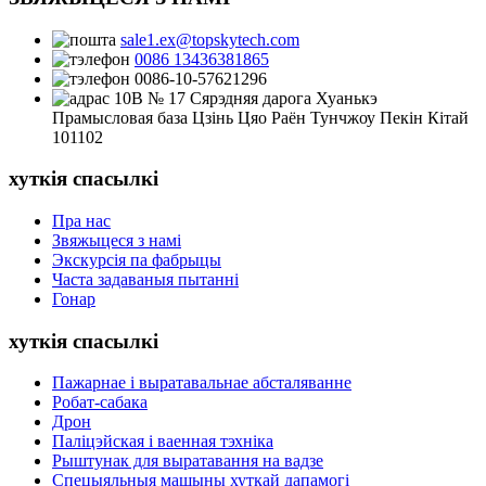
sale1.ex@topskytech.com
0086 13436381865
0086-10-57621296
10B № 17 Сярэдняя дарога Хуанькэ
Прамысловая база Цзінь Цяо Раён Тунчжоу Пекін Кітай
101102
хуткія спасылкі
Пра нас
Звяжыцеся з намі
Экскурсія па фабрыцы
Часта задаваныя пытанні
Гонар
хуткія спасылкі
Пажарнае і выратавальнае абсталяванне
Робат-сабака
Дрон
Паліцэйская і ваенная тэхніка
Рыштунак для выратавання на вадзе
Спецыяльныя машыны хуткай дапамогі