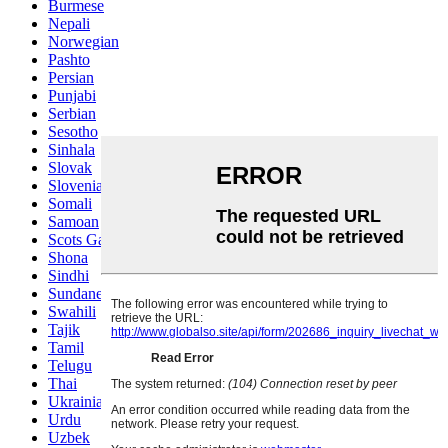
Burmese
Nepali
Norwegian
Pashto
Persian
Punjabi
Serbian
Sesotho
Sinhala
Slovak
Slovenian
Somali
Samoan
Scots Gaelic
Shona
Sindhi
Sundanese
Swahili
Tajik
Tamil
Telugu
Thai
Ukrainian
Urdu
Uzbek