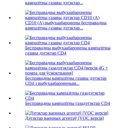
кампазітны газавы дэтэктар...
CD10 (A) выбухаабаронены бесправадны
кампазітны газавы дэтэктар...
Бесправадны выбухаабаронены кампазітны
газавы дэтэктар CD4
Бесправадны кампазітны газавы дэтэктар
CD4 з выбухаабароненым...
Бесправадны кампазітны газадэтэктар CD4
Дэтэктар ваенных агентаў [VOC версія]