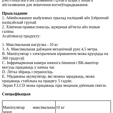
рэнтгенаўскага абсталявання і цэлага шэрагу іншага
абсталявання для знішчэння вогнеўпарадкавання.
Прыкладанне
1. Абязбольванне выбуховых прылад паліцыяй або ўзброенай
паліцэйскай групай
2. Хімічная прамысловасць, ядзерныя аб'екты або іншыя
галіны
Асаблівасці прадукту:
1. Максімальная нагрузка - 10 кг
3. А. Максімальная даўжыня механічнай рукі 4,5 метра.
B. Маніпулятар з электрычным кіраваннем можа круціцца на
360 градусаў.
C. Інфрачырвоная камера начнога бачання і ВК-манітор
могуць працаваць у начны час
D. Лёгка збіраць і пераносіць.
E. Убудаваны акумулятар, які можна зараджаць, можа
працаваць стабільна на працягу 5 гадзін.
Экран F.LCD можа працаваць пры моцным дзённым святле.
Спецыфікацыя
Маніпулятар максімальны
10 кг
захоп