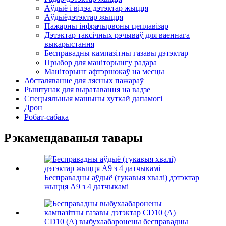
Аўдыё і відэа дэтэктар жыцця
Аўдыёдэтэктар жыцця
Пажарны інфрачырвоны цеплавізар
Дэтэктар таксічных рэчываў для ваеннага
выкарыстання
Бесправадны кампазітны газавы дэтэктар
Прыбор для маніторынгу радара
Маніторынг афтэршокаў на месцы
Абсталяванне для лясных пажараў
Рыштунак для выратавання на вадзе
Спецыяльныя машыны хуткай дапамогі
Дрон
Робат-сабака
Рэкамендаваныя тавары
Бесправадны аўдыё (гукавыя хвалі) дэтэктар
жыцця A9 з 4 датчыкамі
CD10 (A) выбухаабаронены бесправадны