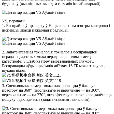
будынкаў (выкліканых выкідам газу або іншай аварыяй).
V5, перавагі:
1. Ён прайшоў праверку ў Нацыянальным цэнтры кантролю і
інспекцыі якасці пажарнай прадукцыі.
2. Запатэнтаваная тэхналогія: тэхналогія бесправадной
перадачы дадзеных можа перадаваць выявы з месца
катастрофы ў штаб-кватэру выратавальных службаў.
Бесправадны аўдыёпрыёмнік аб'ёмам 16 ГБ можа захоўваць і
шукаць відэа.
3. Спецыяльная камера можа паварочвацца ў бакавую
прастору на 360°, перспектыўнае выяўленне — на 360°,
вертыкальнае — на 270°, што эфектыўна павялічвае далёкасць
пошуку і дакладнасць (запатэнтаваная тэхналогія).