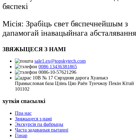
бяспекі
Місія: Зрабіць свет бяспечнейшым з
дапамогай інавацыйнага абсталявання
ЗВЯЖЫЦЕСЯ З НАМІ
sale1.ex@topskytech.com
0086 13436381865
0086-10-57621296
10B № 17 Сярэдняя дарога Хуанькэ
Прамысловая база Цзінь Цяо Раён Тунчжоу Пекін Кітай
101102
хуткія спасылкі
Пра нас
Звяжыцеся з намі
Экскурсія па фабрыцы
Часта задаваныя пытанні
Гонар