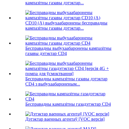
кампазітны газавы дэтэктар...
CD10 (A) выбухаабаронены бесправадны
кампазітны газавы дэтэктар...
Бесправадны выбухаабаронены кампазітны
газавы дэтэктар CD4
Бесправадны кампазітны газавы дэтэктар
CD4 з выбухаабароненым...
Бесправадны кампазітны газадэтэктар CD4
Дэтэктар ваенных агентаў [VOC версія]