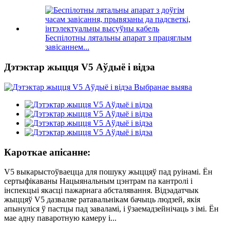
Беспілотны лятальны апарат з працяглым
завісаннем...
Дэтэктар жыцця V5 Аўдыё і відэа
Кароткае апісанне:
V5 выкарыстоўваецца для пошуку жыццяў пад руінамі. Ён
сертыфікаваны Нацыянальным цэнтрам па кантролі і
інспекцыі якасці пажарнага абсталявання. Відэадатчык
жыццяў V5 дазваляе ратавальнікам бачыць людзей, якія
апынуліся ў пастцы пад заваламі, і ўзаемадзейнічаць з імі. Ён
мае адну паваротную камеру і...