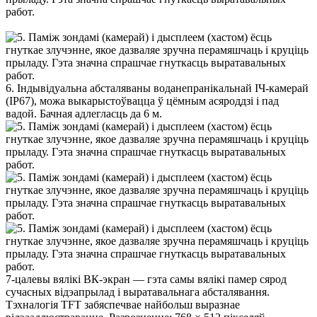
6. Індывідуальна абсталяваны воданепранікальнай ІЧ-камерай
(IP67), можа выкарыстоўвацца ў цёмным асяроддзі і пад
вадой. Бачная адлегласць да 6 м.
7-цалевы вялікі ВК-экран — гэта самы вялікі памер сярод
сучасных відэапрылад і выратавальнага абсталявання.
Тэхналогія TFT забяспечвае найбольш выразнае