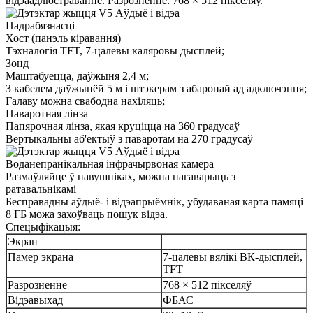
відэаадлюстраванне. Разрозненне: 768 × 512 пікселяў.
Падрабязнасці
Хост (панэль кіравання)
Тэхналогія TFT, 7-цалевы каляровы дысплей;
Зонд
Маштабуецца, даўжыня 2,4 м;
З кабелем даўжынёй 5 м і штэкерам з абаронай ад адключэння;
Галаву можна свабодна нахіляць;
Паваротная лінза
Папярочная лінза, якая круціцца на 360 градусаў
Вертыкальны аб'ектыў з паваротам на 270 градусаў
Воданепранікальная інфрачырвоная камера
Размаўляйце ў навушніках, можна пагаварыць з
ратавальнікамі
Бесправадны аўдыё- і відэапрыёмнік, убудаваная карта памяці
8 ГБ можа захоўваць пошук відэа.
Спецыфікацыя:
Экран
Памер экрана
7-цалевы вялікі ВК-дысплей,
TFT
Разрозненне
768 × 512 пікселяў
Відэавыхад
ФБАС