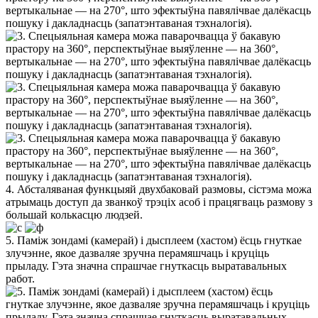
4. Абсталяваная функцыяй двухбаковай размовы, сістэма можа
атрымаць доступ да званкоў трэціх асоб і працягваць размову з
большай колькасцю людзей.
5. Паміж зондамі (камерай) і дысплеем (хастом) ёсць гнуткае
злучэнне, якое дазваляе зручна перамяшчаць і круціць
прыладу. Гэта значна спрашчае гнуткасць выратавальных
работ.