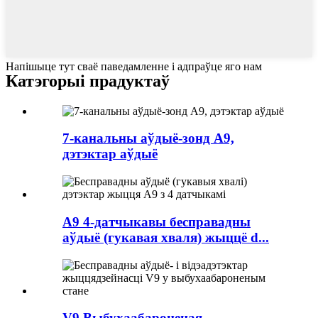
Напішыце тут сваё паведамленне і адпраўце яго нам
Катэгорыі прадуктаў
7-канальны аўдыё-зонд A9,
дэтэктар аўдыё
A9 4-датчыкавы бесправадны
аўдыё (гукавая хваля) жыццё d...
V9 Выбухаабароненая