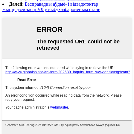
Далей:
Бесправадны аўдыё- і відэадэтэктар
жыццядзейнасці V9 у выбухаабароненым стане