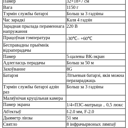
Памер
32
×
18
×
7 см
Вага
1150 г
Тэрмін службы батарэі
Больш за 3 гадзіны
Час зарадкі
Каля 4 гадзін
Зарадная прылада пераменнага
220 В
напружання
Працоўная тэмпература
-30℃– +60℃
Бесправадны прыёмнік
відэаперадачы
Памер
5-цалевы ВК-экран
Адлегласць перадачы
Больш за 50 м
Захоўванне
8G
Батарэя
Літыевыя батарэі, якія можна
перазараджаць
Тэрмін службы батарэі адзін
Больш за 3 гадзіны
раз
Маляўнічая круцільная камера
Памер экрана
1/4
«
ПЗС-матрыца
，
0,5 люкс
Аб'ектыў
f-2.0 мм, F-2.0
Дыяметр лінзы
51 мм
Святло
8 інфрачырвоных лямпаў