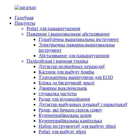
Галоўная
Прадукты
Робат для пажаратушэння
Пажарнае і выратавальнае абсталяванне
Гідраўлічны выратавальны інструмент
Электрычны пажарна-выратавальны
інструмент
Абсталяванне для пажаратушэння
Паліцэйская і ваенная тэхніка
Дэтэктар нелінейных пераходаў
Касцюм для выбуху бомбы
Тэлескапічны маніпулятар для EOD
Блізка да бясшумнай дрылі
Дзвярны выключальнік
глушылка частоты
Радар для відэаназірання
Дэтэктар выбуховых рэчываў і наркотыкаў
Радар, які бачыць скрозь сцяну
Куленепрабівальны шлем
Куленепрабівальны камізэлька
Набор інструментаў для выбуху зброі
Робат для выбуху зброі