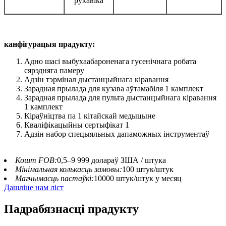
рухавіка
канфігурацыя прадукту
:
Адно шасі выбухаабароненага гусенічнага робата
сярэдняга памеру
Адзін тэрмінал дыстанцыйнага кіравання
Зарадная прылада для кузава аўтамабіля 1 камплект
Зарадная прылада для пульта дыстанцыйнага кіравання
1 камплект
Кіраўніцтва па 1 кітайскай медыцыне
Кваліфікацыйны сертыфікат 1
Адзін набор спецыяльных дапаможных інструментаў
Кошт FOB:
0,5–9 999 долараў ЗША / штука
Мінімальная колькасць замовы:
100 штук/штук
Магчымасць пастаўкі:
10000 штук/штук у месяц
Дашліце нам ліст
Падрабязнасці прадукту