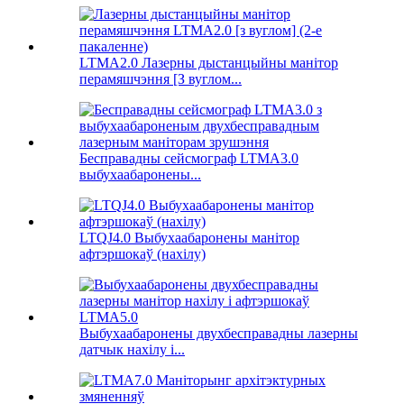
LTMA2.0 Лазерны дыстанцыйны манітор
перамяшчэння [З вуглом...
Бесправадны сейсмограф LTMA3.0
выбухаабаронены...
LTQJ4.0 Выбухаабаронены манітор
афтэршокаў (нахілу)
Выбухаабаронены двухбесправадны лазерны
датчык нахілу і...