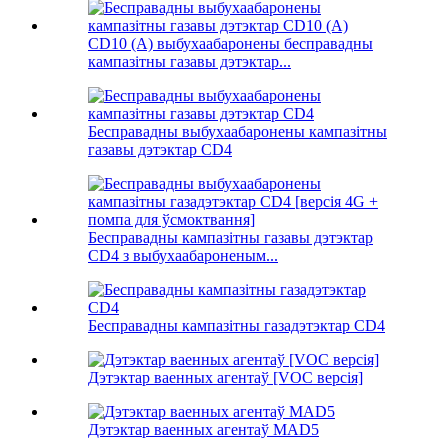
CD10 (A) выбухаабаронены бесправадны
кампазітны газавы дэтэктар...
Бесправадны выбухаабаронены кампазітны
газавы дэтэктар CD4
Бесправадны кампазітны газавы дэтэктар
CD4 з выбухаабароненым...
Бесправадны кампазітны газадэтэктар CD4
Дэтэктар ваенных агентаў [VOC версія]
Дэтэктар ваенных агентаў MAD5