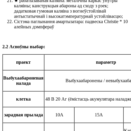
★ рабатызаваная каляіна: металічны каркас унутры
каляіны; канструкцыя абароны ад сходу з рэек;
дадатковая гумовая каляіна з вогнеўстойлівай
антыстатычнай і высокатэмпературнай устойлівасцю;
Сістэма паглынання амартызатара: падвеска Christie * 10
алейных дэмпфераў
2.2 Асноўны выбар:
праект
параметр
Выбухаабароненая
Выбухаабаронены / невыбухааб
налада
клетка
48 В 20 Аг (ёмістасць акумулятара наладж
зарадная прылада
10А
15А
Кар