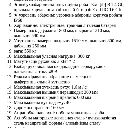
★ выбухаабаронены тып: поўны робат Exd [ib] B T4 Gb,
прылада харчавання з літыевай батарэі: Ex d IIC T6 Gb
★ узровень абароны: узровень абароны корпуса робата
IP68
Харчаванне: электрычнае, трайная літыевая батарэя
Памер шасі: даўжыня 1800 мм, шырыня 1210 мм,
вышыня 590 мм
Унутраныя памеры: шырыня 1510 мм, вышыня 800 мм,
даўжыня 250 мм
вага: 550 кг
Максімальная ўласная нагрузка: 300 кг
Магутнасць рухавіка: 3 кВт * 2
Выбар рухавіка: высокадакладны серварухавік
пастаяннага току 48 В
Рэжым кіравання: кіраванне на месцы з
дыферэнцыяльнай хуткасцю
Максімальная хуткасць руху: 1,6 м / с
Максімальная вышыня перашкоды: 300 мм
Максімальная шырыня пралёта: 600 мм
Максімальны кут пад'ёму: 40°
Дарожны прасвет: 160 мм
Апрацоўка паверхні: поўная машынная фарба
Асноўны матэрыял: легаваная сталь / вугляродзістая
сталь квадратнай формы / алюмініевы сплаў