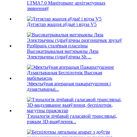
LTMA7.0 Маніторынг архітэктурных
змяненняў
Дэтэктар жыцця аўдыё і відэа V5
Высокатрывалыя матэрыялы Ляза
Электрычны гідраўлічны Sh ...
Эфектыўная аперацыя пажаратушэння і
дэзактывацыі...
Тэхналогія лічбавай галасавой трансляцыі,
рэжым 3D-выяўлення...