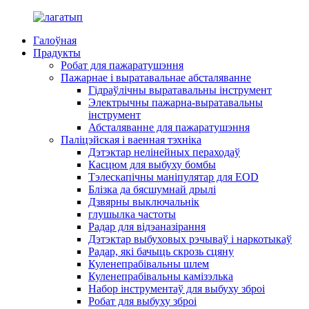
Галоўная
Прадукты
Робат для пажаратушэння
Пажарнае і выратавальнае абсталяванне
Гідраўлічны выратавальны інструмент
Электрычны пажарна-выратавальны
інструмент
Абсталяванне для пажаратушэння
Паліцэйская і ваенная тэхніка
Дэтэктар нелінейных пераходаў
Касцюм для выбуху бомбы
Тэлескапічны маніпулятар для EOD
Блізка да бясшумнай дрылі
Дзвярны выключальнік
глушылка частоты
Радар для відэаназірання
Дэтэктар выбуховых рэчываў і наркотыкаў
Радар, які бачыць скрозь сцяну
Куленепрабівальны шлем
Куленепрабівальны камізэлька
Набор інструментаў для выбуху зброі
Робат для выбуху зброі