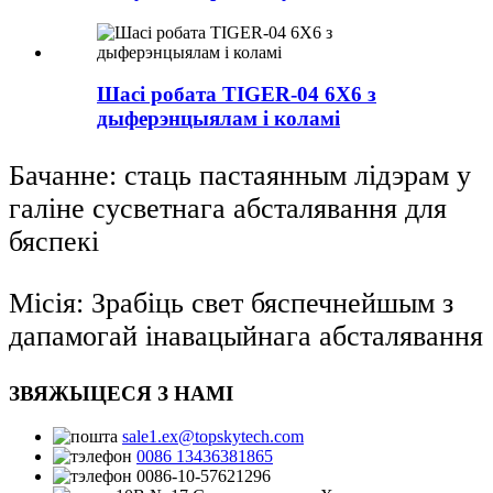
Шасі робата TIGER-04 6X6 з
дыферэнцыялам і коламі
Бачанне: стаць пастаянным лідэрам у
галіне сусветнага абсталявання для
бяспекі
Місія: Зрабіць свет бяспечнейшым з
дапамогай інавацыйнага абсталявання
ЗВЯЖЫЦЕСЯ З НАМІ
sale1.ex@topskytech.com
0086 13436381865
0086-10-57621296