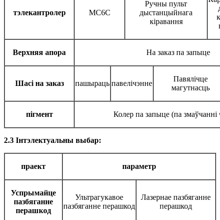
Ручны пульт
тэлекантролер
MC6C
дыстанцыйнага
к
кіравання
Верхняя апора
На заказ па запыце
Павялічце
Шасі на заказ
пашыраць
павелічэнне
магутнасць
пігмент
Колер па запыце (па змаўчанні
2.3 Інтэлектуальны выбар:
праект
параметр
Успрымайце
Ультрагукавое
Лазернае пазбяганне
пазбяганне
пазбяганне перашкод
перашкод
перашкод