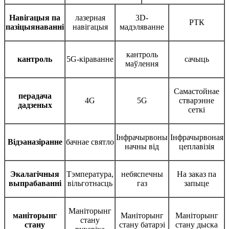
Навігацыя па
лазерная
3D-
РТК
пазіцыянаванні
навігацыя
мадэляванне
кантроль
кантроль
5G-кіраванне
сачыць
маўлення
Самастойнае
перадача
4G
5G
стварэнне
дадзеных
сеткі
Інфрачырвоны
Інфрачырвоная
Відэаназіранне
бачнае святло
начны від
цеплавізія
Экалагічныя
Тэмпература,
небяспечны
На заказ па
выпрабаванні
вільготнасць
газ
запыце
Маніторынг
маніторынг
Маніторынг
Маніторынг
стану
стану
стану батарэі
стану дыска