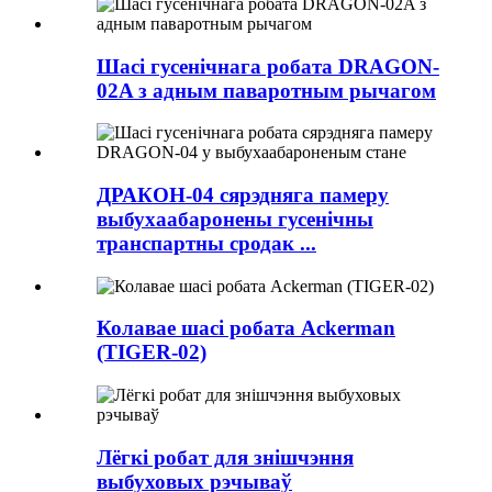
Шасі гусенічнага робата DRAGON-
02A з адным паваротным рычагом
ДРАКОН-04 сярэдняга памеру
выбухаабаронены гусенічны
транспартны сродак ...
Колавае шасі робата Ackerman
(TIGER-02)
Лёгкі робат для знішчэння
выбуховых рэчываў