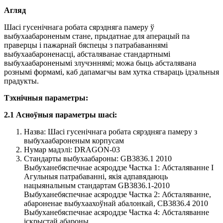
Агляд
Шасі гусенічнага робата сярэдняга памеру ў
выбухаабароненым стане, прыдатнае для аперацый па
праверцы і пажарнай бяспецы з патрабаваннямі
выбухаабароненасці, абсталяванае стандартнымі
выбухаабароненымі злучэннямі; можа быць абсталявана
рознымі формамі, каб дапамагчы вам хутка ствараць ідэальныя
прадукты.
Тэхнічныя параметры:
2.1 Асноўныя параметры шасі:
Назва: Шасі гусенічнага робата сярэдняга памеру з
выбухаабароненым корпусам
Нумар мадэлі: DRAGON-03
Стандарты выбухаабароны: GB3836.1 2010
Выбуханебяспечнае асяроддзе Частка 1: Абсталяванне I
Агульныя патрабаванні, якія адпавядаюць
нацыянальным стандартам GB3836.1-2010
Выбуханебяспечнае асяроддзе Частка 2: Абсталяванне,
абароненае выбухаахоўнай абалонкай, CB3836.4 2010
Выбуханебяспечнае асяроддзе Частка 4: Абсталяванне
іскрыстай абароны.