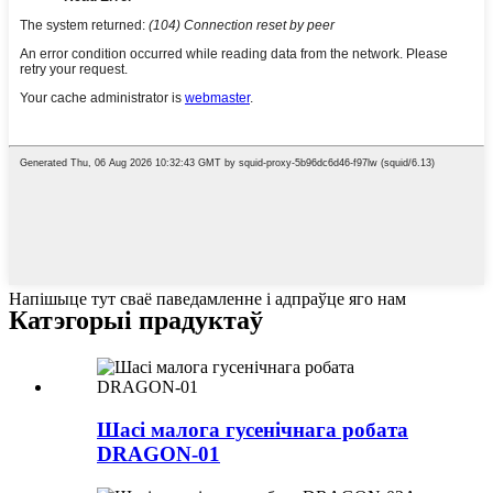
Напішыце тут сваё паведамленне і адпраўце яго нам
Катэгорыі прадуктаў
Шасі малога гусенічнага робата
DRAGON-01