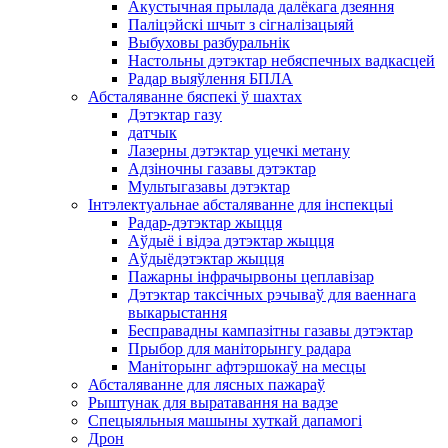
Акустычная прылада далёкага дзеяння
Паліцэйскі шчыт з сігналізацыяй
Выбуховы разбуральнік
Настольны дэтэктар небяспечных вадкасцей
Радар выяўлення БПЛА
Абсталяванне бяспекі ў шахтах
Дэтэктар газу
датчык
Лазерны дэтэктар уцечкі метану
Адзіночны газавы дэтэктар
Мультыгазавы дэтэктар
Інтэлектуальнае абсталяванне для інспекцыі
Радар-дэтэктар жыцця
Аўдыё і відэа дэтэктар жыцця
Аўдыёдэтэктар жыцця
Пажарны інфрачырвоны цеплавізар
Дэтэктар таксічных рэчываў для ваеннага
выкарыстання
Бесправадны кампазітны газавы дэтэктар
Прыбор для маніторынгу радара
Маніторынг афтэршокаў на месцы
Абсталяванне для лясных пажараў
Рыштунак для выратавання на вадзе
Спецыяльныя машыны хуткай дапамогі
Дрон