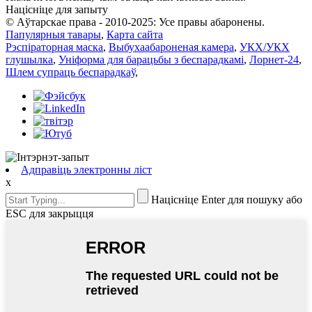
Націсніце для запыту
© Аўтарскае права - 2010-2025: Усе правы абаронены.
Папулярныя тавары
,
Карта сайта
Рэспіраторная маска
,
Выбухаабароненая камера
,
УКХ/УКХ
глушылка
,
Уніформа для барацьбы з беспарадкамі
,
Лорнет-24
,
Шлем супраць беспарадкаў
,
Адправіць электронны ліст
x
Націсніце Enter для пошуку або
ESC для закрыцця