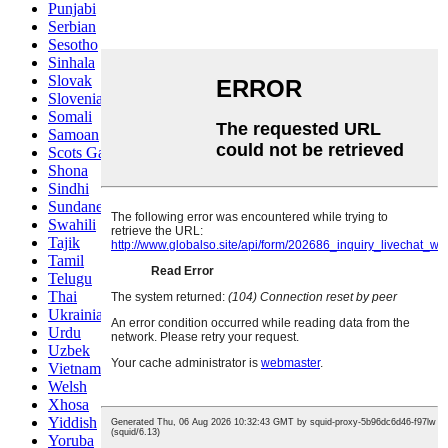
Punjabi
Serbian
Sesotho
Sinhala
Slovak
Slovenian
Somali
Samoan
Scots Gaelic
Shona
Sindhi
Sundanese
Swahili
Tajik
Tamil
Telugu
Thai
Ukrainian
Urdu
Uzbek
Vietnamese
Welsh
Xhosa
Yiddish
Yoruba