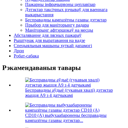
Пажарны інфрачырвоны цеплавізар
Дэтэктар таксічных рэчываў для ваеннага
выкарыстання
Бесправадны кампазітны газавы дэтэктар
Прыбор для маніторынгу радара
Маніторынг афтэршокаў на месцы
Абсталяванне для лясных пажараў
Рыштунак для выратавання на вадзе
Спецыяльныя машыны хуткай дапамогі
Дрон
Робат-сабака
Рэкамендаваныя тавары
Бесправадны аўдыё (гукавыя хвалі) дэтэктар
жыцця A9 з 4 датчыкамі
CD10 (A) выбухаабаронены бесправадны
кампазітны газавы дэтэктар...