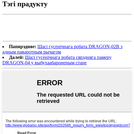
Тэгі прадукту
Папярэдняе:
Шасі гусенічнага робата DRAGON-02B з
адным паваротным рычагом
Далей:
Шасі гусенічнага робата сярэдняга памеру
DRAGON-04 у выбухаабароненым стане