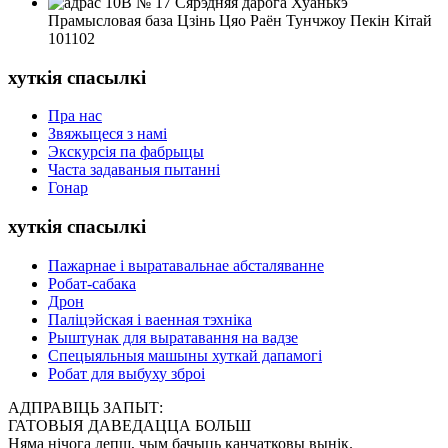
10B № 17 Сярэдняя дарога Хуанькэ
Прамысловая база Цзінь Цяо Раён Тунчжоу Пекін Кітай
101102
хуткія спасылкі
Пра нас
Звяжыцеся з намі
Экскурсія па фабрыцы
Часта задаваныя пытанні
Гонар
хуткія спасылкі
Пажарнае і выратавальнае абсталяванне
Робат-сабака
Дрон
Паліцэйская і ваенная тэхніка
Рыштунак для выратавання на вадзе
Спецыяльныя машыны хуткай дапамогі
Робат для выбуху зброі
АДПРАВІЦЬ ЗАПЫТ:
ГАТОВЫЯ ДАВЕДАЦЦА БОЛЬШ
Няма нічога лепш, чым бачыць канчатковы вынік.