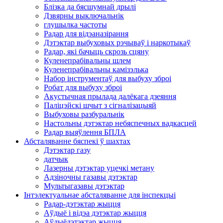
Блізка да бясшумнай дрылі
Дзвярны выключальнік
глушылка частоты
Радар для відэаназірання
Дэтэктар выбуховых рэчываў і наркотыкаў
Радар, які бачыць скрозь сцяну
Куленепрабівальны шлем
Куленепрабівальны камізэлька
Набор інструментаў для выбуху зброі
Робат для выбуху зброі
Акустычная прылада далёкага дзеяння
Паліцэйскі шчыт з сігналізацыяй
Выбуховы разбуральнік
Настольны дэтэктар небяспечных вадкасцей
Радар выяўлення БПЛА
Абсталяванне бяспекі ў шахтах
Дэтэктар газу
датчык
Лазерны дэтэктар уцечкі метану
Адзіночны газавы дэтэктар
Мультыгазавы дэтэктар
Інтэлектуальнае абсталяванне для інспекцыі
Радар-дэтэктар жыцця
Аўдыё і відэа дэтэктар жыцця
Аўдыёдэтэктар жыцця