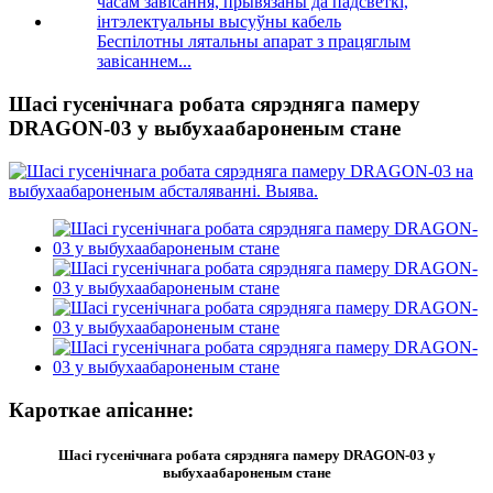
Беспілотны лятальны апарат з працяглым
завісаннем...
Шасі гусенічнага робата сярэдняга памеру
DRAGON-03 у выбухаабароненым стане
Кароткае апісанне:
Шасі гусенічнага робата сярэдняга памеру DRAGON-03 у
выбухаабароненым стане