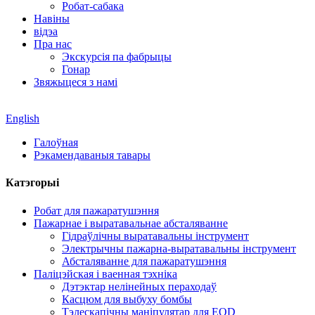
Робат-сабака
Навіны
відэа
Пра нас
Экскурсія па фабрыцы
Гонар
Звяжыцеся з намі
English
Галоўная
Рэкамендаваныя тавары
Катэгорыі
Робат для пажаратушэння
Пажарнае і выратавальнае абсталяванне
Гідраўлічны выратавальны інструмент
Электрычны пажарна-выратавальны інструмент
Абсталяванне для пажаратушэння
Паліцэйская і ваенная тэхніка
Дэтэктар нелінейных пераходаў
Касцюм для выбуху бомбы
Тэлескапічны маніпулятар для EOD